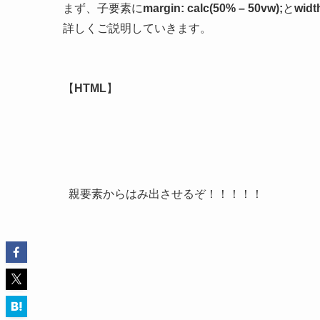
まず、子要素に
margin: calc(50% – 50vw);
と
widt
詳しくご説明していきます。
【
HTML
】
親要素からはみ出させるぞ！！！！！