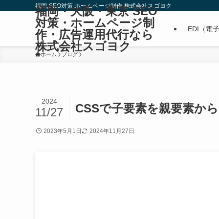
福岡,SEO対策,ホームページ制作,株式会社スゴヨク
福岡・大阪・東京 SEO
対策・ホームページ制
EDI（電
作・広告運用代行なら
株式会社スゴヨク
ホーム
ブログ
2024
CSSで子要素を親要素か
11/27
2023年5月1日
2024年11月27日