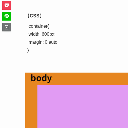
【
CSS
】
.container{

 width: 600px;

 margin: 0 auto;
