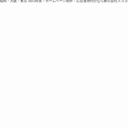
福岡・大阪・東京 SEO対策・ホームページ制作・広告運用代行なら株式会社スゴヨ