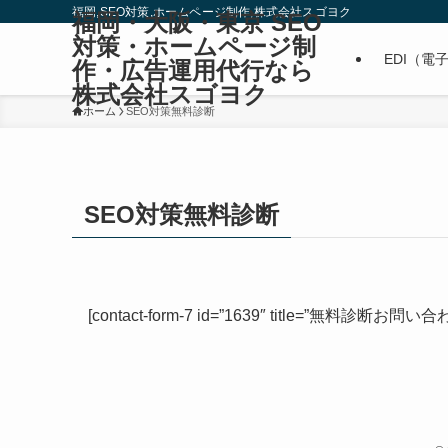
福岡,SEO対策,ホームページ制作,株式会社スゴヨク
福岡・大阪・東京 SEO
対策・ホームページ制
EDI（電
作・広告運用代行なら
株式会社スゴヨク
ホーム
SEO対策無料診断
SEO対策無料診断
[contact-form-7 id=”1639″ title=”無料診断お問い合