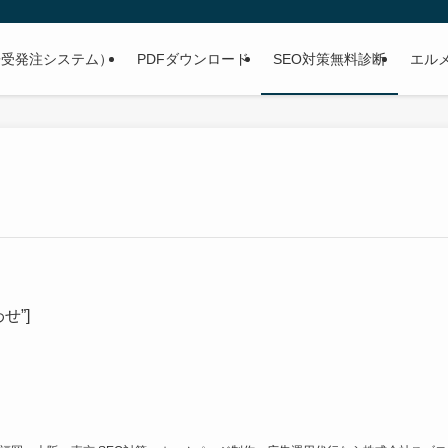
子受発注システム）
PDFダウンロード
SEO対策無料診断
エル
わせ”]