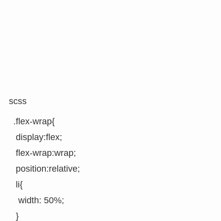
scss
.flex-wrap{

 display:flex;

 flex-wrap:wrap;

 position:relative;

 li{

  width: 50%;

 }
