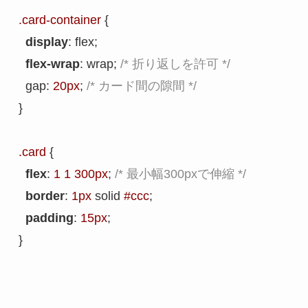
.card-container
 {

display
: flex;

flex-wrap
: wrap; 
/* 折り返しを許可 */
  gap: 
20px
; 
/* カード間の隙間 */
}

.card
 {

flex
: 
1
1
300px
; 
/* 最小幅300pxで伸縮 */
border
: 
1px
 solid 
#ccc
;

padding
: 
15px
;
