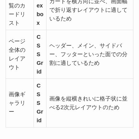
カードを横方向に並べ、画面幅
覧のカ
ex
で折り返すレイアウトに適して
ードリ
bo
いるため
スト
x
C
ページ
S
ヘッダー、メイン、サイドバ
全体の
S
ー、フッターといった面での分
レイア
Gr
割に適しているため
ウト
id
C
画像ギ
S
画像を縦横きれいに格子状に並
ャラリ
S
べる2次元レイアウトのため
ー
Gr
id