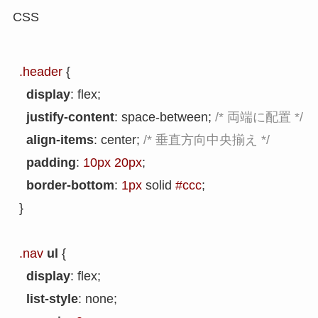
CSS
.header
 {

display
: flex;

justify-content
: space-between; 
/* 両端に配置 */
align-items
: center; 
/* 垂直方向中央揃え */
padding
: 
10px
20px
;

border-bottom
: 
1px
 solid 
#ccc
;

}

.nav
ul
 {

display
: flex;

list-style
: none;
