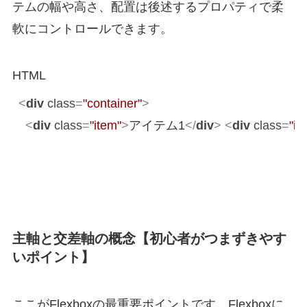
テムの幅や高さ、配置は後述するプロパティで柔
軟にコントロールできます。
HTML
<
div
class
=
"container"
>
<
div
class
=
"item"
>
アイテム1
</
div
>
<
div
class
=
"it
主軸と交差軸の概念【初心者がつまずきやす
いポイント】
ここがFlexboxの最重要ポイントです。Flexboxに