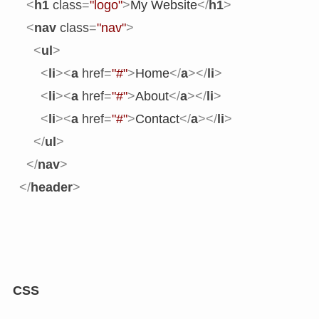
<
h1
class
=
"logo"
>
My Website
</
h1
>
<
nav
class
=
"nav"
>
<
ul
>
<
li
>
<
a
href
=
"#"
>
Home
</
a
>
</
li
>
<
li
>
<
a
href
=
"#"
>
About
</
a
>
</
li
>
<
li
>
<
a
href
=
"#"
>
Contact
</
a
>
</
li
>
</
ul
>
</
nav
>
</
header
>
CSS