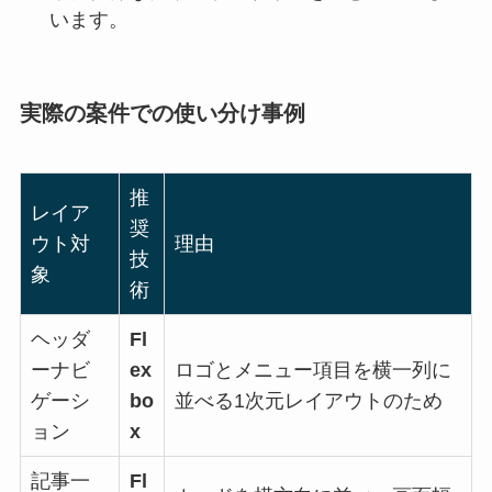
います。
実際の案件での使い分け事例
推
レイア
奨
ウト対
理由
技
象
術
ヘッダ
Fl
ーナビ
ex
ロゴとメニュー項目を横一列に
ゲーシ
bo
並べる1次元レイアウトのため
ョン
x
記事一
Fl