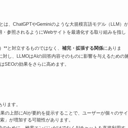
矢
印
キ
zation）**とは、ChatGPTやGeminiのような大規模言語モデル（LLM）
ー
用・参照されるようにWebサイトを最適化する取り組みを指し
を
使
ation）**と対立するものではなく、
補完・拡張する関係
にありま
っ
に対し、LLMOはAIの回答内容そのものに影響を与えるための
て
OはSEOの効果をさらに高めます。
く
だ
さ
い。
あります。
e検索結果の上部にAIが要約を提示することで、ユーザーが個々のサイ
索」が増加する可能性があります。
比較のために、検索エンジンだけでなくAIチャットを直接利用す