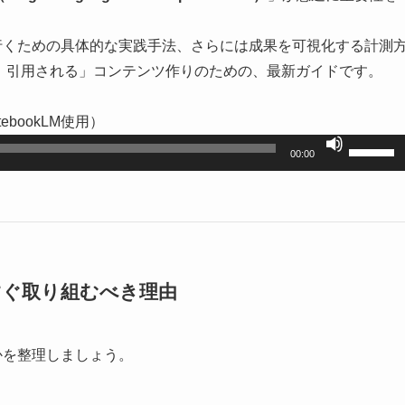
行くための具体的な実践手法、さらには成果を可視化する計測
れ、引用される」コンテンツ作りのための、最新ガイドです。
tebookLM使用
）
ボ
00:00
リ
ュ
ー
ム
調
すぐ取り組むべき理由
節
に
は
かを整理しましょう。
上
下