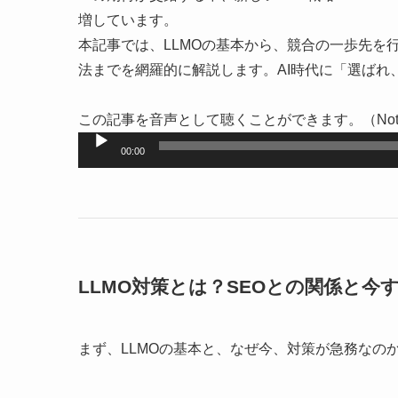
増しています。
本記事では、LLMOの基本から、競合の一歩先を
法までを網羅的に解説します。AI時代に「選ば
この記事を音声として聴くことができます。（
No
音
00:00
声
プ
レ
ー
ヤ
LLMO対策とは？SEOとの関係と今
ー
まず、LLMOの基本と、なぜ今、対策が急務なの