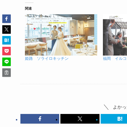
関連
姫路 ソライロキッチン
福岡 イルコ
よかっ