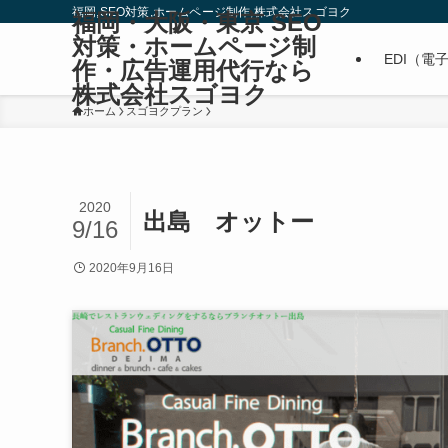
福岡,SEO対策,ホームページ制作,株式会社スゴヨク
福岡・大阪・東京 SEO
対策・ホームページ制
EDI（電
作・広告運用代行なら
株式会社スゴヨク
ホーム
スゴヨクプラン
2020
出島 オットー
9/16
2020年9月16日