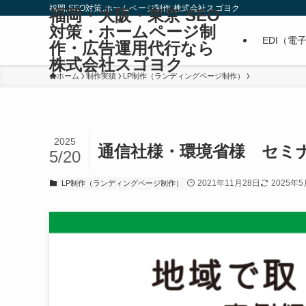
福岡,SEO対策,ホームページ制作,株式会社スゴヨク
福岡・大阪・東京 SEO
対策・ホームページ制
EDI（電
作・広告運用代行なら
株式会社スゴヨク
ホーム
制作実績
LP制作（ランディングページ制作）
2025
通信社様・環境省様 セミナ
5/20
2021年11月28日
2025年5
LP制作（ランディングページ制作）