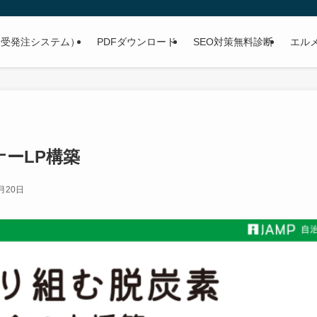
子受発注システム）
PDFダウンロード
SEO対策無料診断
エル
ーLP構築
月20日